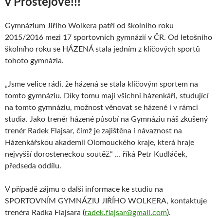
v Prostějově!!!
Gymnázium Jiřího Wolkera patří od školního roku
2015/2016 mezi 17 sportovních gymnázií v ČR. Od letošního
školního roku se HÁZENÁ stala jedním z klíčových sportů
tohoto gymnázia.
„Jsme velice rádi, že házená se stala klíčovým sportem na
tomto gymnáziu. Díky tomu mají všichni házenkáři, studující
na tomto gymnáziu, možnost věnovat se házené i v rámci
studia. Jako trenér házené působí na Gymnáziu náš zkušený
trenér Radek Flajsar, čímž je zajištěna i návaznost na
Házenkářskou akademii Olomouckého kraje, která hraje
nejvyšší dorosteneckou soutěž.“ … říká Petr Kudláček,
předseda oddílu.
V případě zájmu o další informace ke studiu na
SPORTOVNÍM GYMNÁZIU JIŘÍHO WOLKERA, kontaktuje
trenéra Radka Flajsara (
radek.flajsar@gmail.com
).