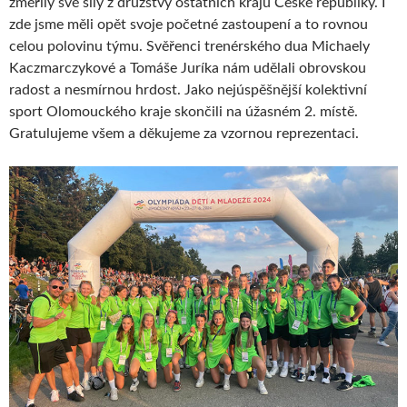
změřily své síly z družstvy ostatních krajů České republiky. I
zde jsme měli opět svoje početné zastoupení a to rovnou
celou polovinu týmu. Svěřenci trenérského dua Michaely
Kaczmarczykové a Tomáše Juríka nám udělali obrovskou
radost a nesmírnou hrdost. Jako nejúspěšnější kolektivní
sport Olomouckého kraje skončili na úžasném 2. místě.
Gratulujeme všem a děkujeme za vzornou reprezentaci.