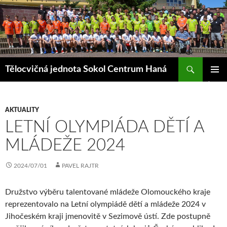
Přejít
k
obsahu
webu
Hledat
Tělocvičná jednota Sokol Centrum Haná
ZÁKLAD
NAVIGA
MENU
AKTUALITY
LETNÍ OLYMPIÁDA DĚTÍ A
MLÁDEŽE 2024
2024/07/01
PAVEL RAJTR
Družstvo výběru talentované mládeže Olomouckého kraje
reprezentovalo na Letní olympiádě dětí a mládeže 2024 v
Jihočeském kraji jmenovitě v Sezimově ústí. Zde postupně