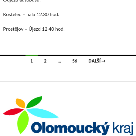
Odjezd autobusu:
Kostelec – hala 12:30 hod.
Prostějov – Újezd 12:40 hod.
1
2
…
56
DALŠÍ →
Navigace
pro
příspěvky