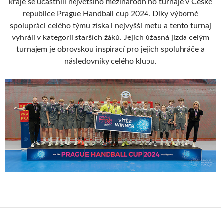
kraje se účastnili největšího mezinárodního turnaje v České
republice Prague Handball cup 2024. Díky výborné
spolupráci celého týmu získali nejvyšší metu a tento turnaj
vyhráli v kategorii starších žáků. Jejich úžasná jízda celým
turnajem je obrovskou inspirací pro jejich spoluhráče a
následovníky celého klubu.